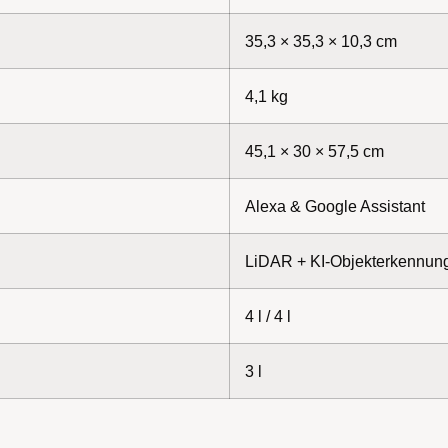
35,3 × 35,3 × 10,3 cm
4,1 kg
45,1 × 30 × 57,5 cm
Alexa & Google Assistant
LiDAR + KI-Objekterkennun
4 l / 4 l
3 l