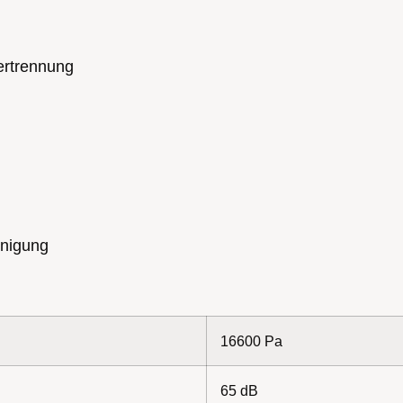
rtrennung
inigung
16600 Pa
65 dB