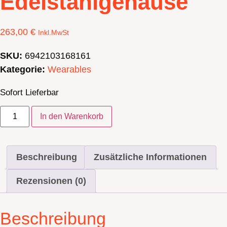
Edelstahlgehäuse
263,00
€
Inkl.MwSt
SKU:
6942103168161
Kategorie:
Wearables
Sofort Lieferbar
Huawei
In den Warenkorb
Watch
GT6
46mm
Grau
-
Beschreibung
Zusätzliche Informationen
kompakte
Smartwatch
Rezensionen (0)
mit
1,47″
AMOLED,
14
Beschreibung
Tagen