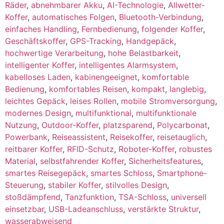
Räder
,
abnehmbarer Akku
,
AI-Technologie
,
Allwetter-
Koffer
,
automatisches Folgen
,
Bluetooth-Verbindung
,
einfaches Handling
,
Fernbedienung
,
folgender Koffer
,
Geschäftskoffer
,
GPS-Tracking
,
Handgepäck
,
hochwertige Verarbeitung
,
hohe Belastbarkeit
,
intelligenter Koffer
,
intelligentes Alarmsystem
,
kabelloses Laden
,
kabinengeeignet
,
komfortable
Bedienung
,
komfortables Reisen
,
kompakt
,
langlebig
,
leichtes Gepäck
,
leises Rollen
,
mobile Stromversorgung
,
modernes Design
,
multifunktional
,
multifunktionale
Nutzung
,
Outdoor-Koffer
,
platzsparend
,
Polycarbonat
,
Powerbank
,
Reiseassistent
,
Reisekoffer
,
reisetauglich
,
reitbarer Koffer
,
RFID-Schutz
,
Roboter-Koffer
,
robustes
Material
,
selbstfahrender Koffer
,
Sicherheitsfeatures
,
smartes Reisegepäck
,
smartes Schloss
,
Smartphone-
Steuerung
,
stabiler Koffer
,
stilvolles Design
,
stoßdämpfend
,
Tanzfunktion
,
TSA-Schloss
,
universell
einsetzbar
,
USB-Ladeanschluss
,
verstärkte Struktur
,
wasserabweisend